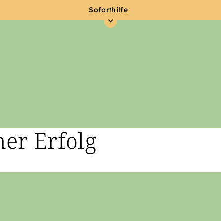
Soforthilfe
her Erfolg