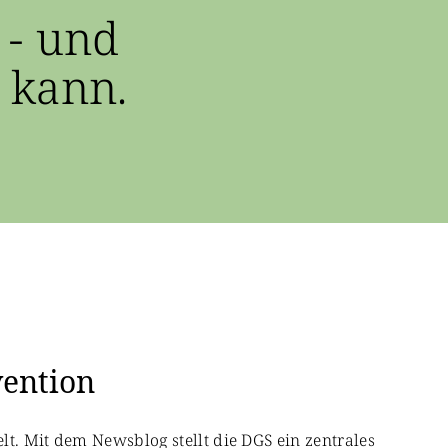
 - und
 kann.
vention
lt. Mit dem Newsblog stellt die DGS ein zentrales