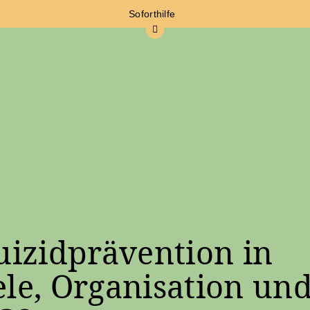
Soforthilfe
uizidprävention in
ele, Organisation un