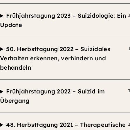
F
rühjahrstagung 2023 –
Suizidologie: Ein
Update
50.
Herbsttagung
2022 –
Suizidales
Verhalten erkennen, verhindern und
behandel
n
F
rühjahrstagung 2022 –
Suizid i
m
Übergang
48.
Herbsttagung
2021 –
Therapeutische