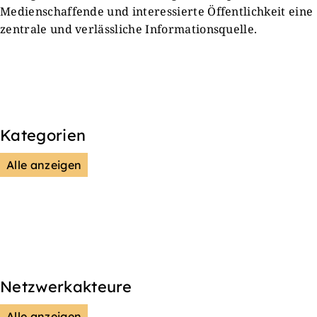
Medienschaffende und interessierte Öffentlichkeit eine
zentrale und verlässliche Informationsquelle.
Kategorien
Alle anzeigen
Presse & Mitteilungen
Wissenschaft & Forschung
Veranstaltungen & Aktionen
Kultur & Gesellschaft
Netzwerkakteure
Alle anzeigen
DGS
Unsere Netzwerkpartner