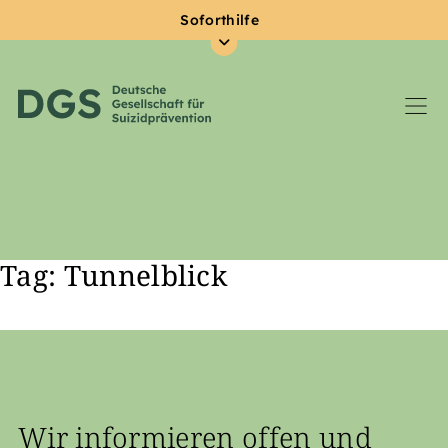
Soforthilfe
Tag: Tunnelblick
Zum Hauptinhalt springen
Wir informieren offen und