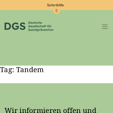
Soforthilfe
Tag: Tandem
Zum Hauptinhalt springen
Wir informieren offen und