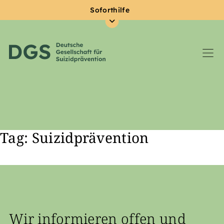
Soforthilfe
Tag: Suizidprävention
Zum Hauptinhalt springen
Wir informieren offen und