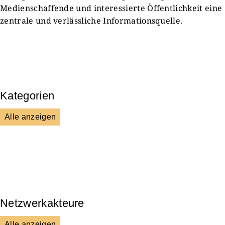
Medienschaffende und interessierte Öffentlichkeit eine
zentrale und verlässliche Informationsquelle.
Kategorien
Alle anzeigen
Presse & Mitteilungen
Wissenschaft & Forschung
Veranstaltungen & Aktionen
Kultur & Gesellschaft
Netzwerkakteure
Alle anzeigen
DGS
Unsere Netzwerkpartner