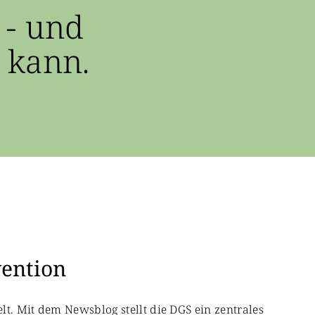
 - und
 kann.
vention
lt. Mit dem Newsblog stellt die DGS ein zentrales