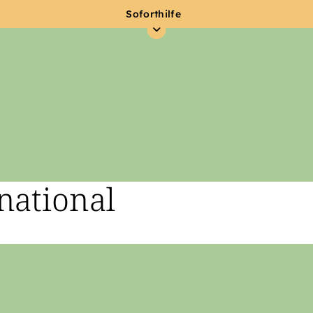
Soforthilfe
national