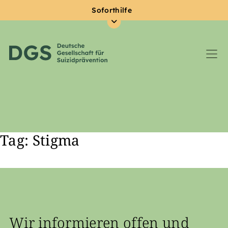
Soforthilfe
Tag: Stigma
Zum Hauptinhalt springen
Wir informieren offen und