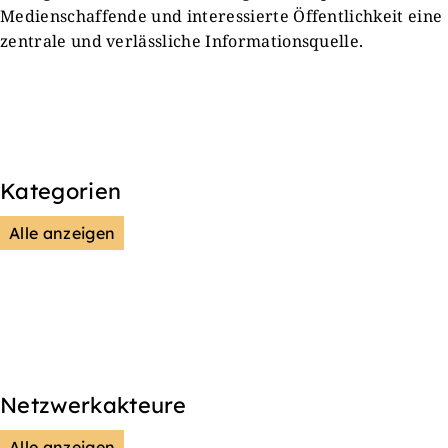
Medienschaffende und interessierte Öffentlichkeit eine
zentrale und verlässliche Informationsquelle.
Kategorien
Alle anzeigen
Presse & Mitteilungen
Wissenschaft & Forschung
Veranstaltungen & Aktionen
Kultur & Gesellschaft
Netzwerkakteure
Alle anzeigen
DGS
Unsere Netzwerkpartner