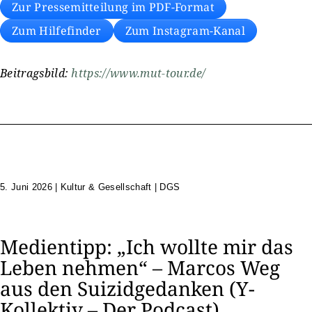
Zur Pressemitteilung im PDF-Format
Zum Hilfefinder
Zum Instagram-Kanal
Beitragsbild:
https://www.mut-tour.de/
5. Juni 2026
|
Kultur & Gesellschaft | DGS
Medientipp: „Ich wollte mir das
Leben nehmen“ – Marcos Weg
aus den Suizidgedanken (Y-
Kollektiv – Der Podcast)