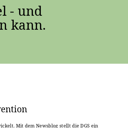
l - und
n kann.
vention
ickelt. Mit dem Newsblog stellt die DGS ein