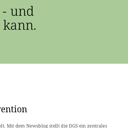
 - und
 kann.
vention
lt. Mit dem Newsblog stellt die DGS ein zentrales