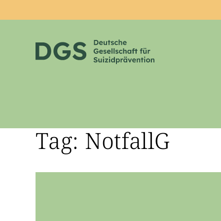
Tag: NotfallG
Zum Hauptinhalt springen