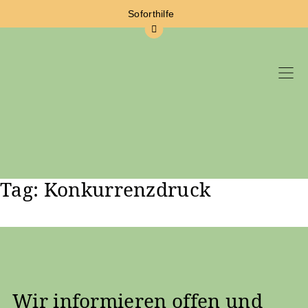
Soforthilfe
Tag: Konkurrenzdruck
Zum Hauptinhalt springen
Wir informieren offen und