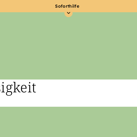
Soforthilfe
igkeit