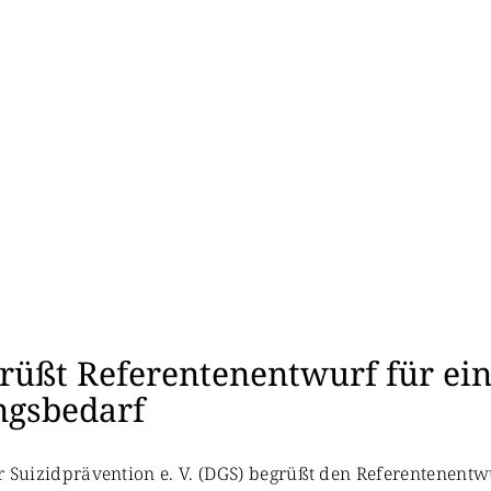
er
rüßt Referentenentwurf für ein
ngsbedarf
für Suizidprävention e. V. (DGS) begrüßt den Referentenent