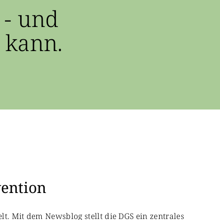
 - und
 kann.
vention
lt. Mit dem Newsblog stellt die DGS ein zentrales