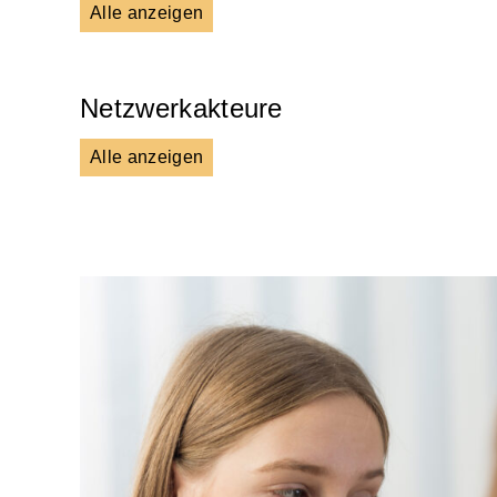
Alle anzeigen
Presse & Mitteilungen
Wissen
Netzwerkakteure
Alle anzeigen
DGS
Unsere Netzwerkpartner