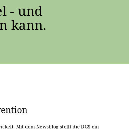
l - und
n kann.
vention
ickelt. Mit dem Newsblog stellt die DGS ein