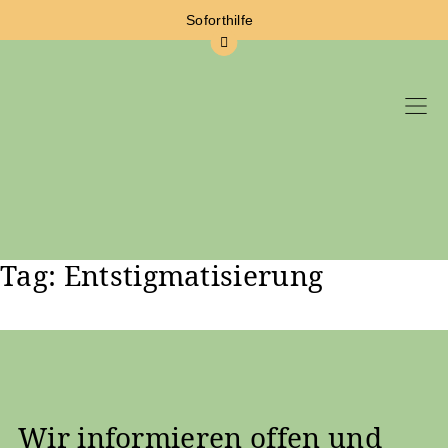
Soforthilfe
Tag: Entstigmatisierung
Zum Hauptinhalt springen
Wir informieren offen und