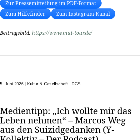
Zur Pressemitteilung im PDF-Format
Zum Hilfefinder
Zum Instagram-Kanal
Beitragsbild:
https://www.mut-tour.de/
5. Juni 2026
|
Kultur & Gesellschaft | DGS
Medientipp: „Ich wollte mir das
Leben nehmen“ – Marcos Weg
aus den Suizidgedanken (Y-
Kollektiv – Der Podcast)