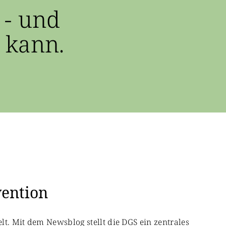
 - und
 kann.
vention
lt. Mit dem Newsblog stellt die DGS ein zentrales