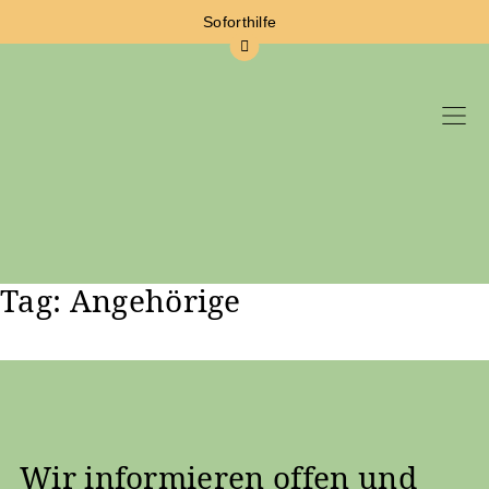
Soforthilfe
Tag: Angehörige
Zum Hauptinhalt springen
Wir informieren offen und