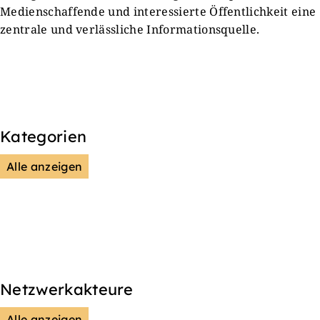
Medienschaffende und interessierte Öffentlichkeit eine
zentrale und verlässliche Informationsquelle.
Kategorien
Alle anzeigen
Kultur & Gesellschaft
Presse & Mitteilungen
Wissenschaft & Forschung
Veranstaltungen & Aktionen
Netzwerkakteure
Alle anzeigen
DGS
Unsere Netzwerkpartner