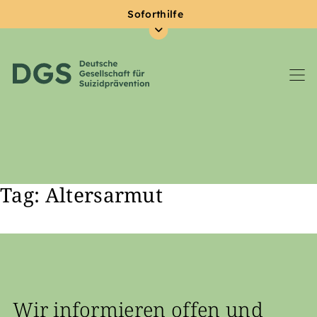
Soforthilfe
Tag: Altersarmut
Zum Hauptinhalt springen
Wir informieren offen und