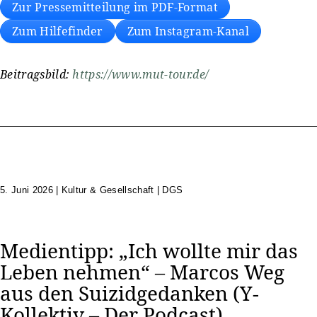
Zur Pressemitteilung im PDF-Format
Zum Hilfefinder
Zum Instagram-Kanal
Beitragsbild:
https://www.mut-tour.de/
5. Juni 2026
|
Kultur & Gesellschaft | DGS
Medientipp: „Ich wollte mir das
Leben nehmen“ – Marcos Weg
aus den Suizidgedanken (Y-
Kollektiv – Der Podcast)