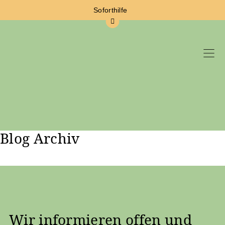
Soforthilfe
Blog Archiv
Zum Hauptinhalt springen
Wir informieren offen und