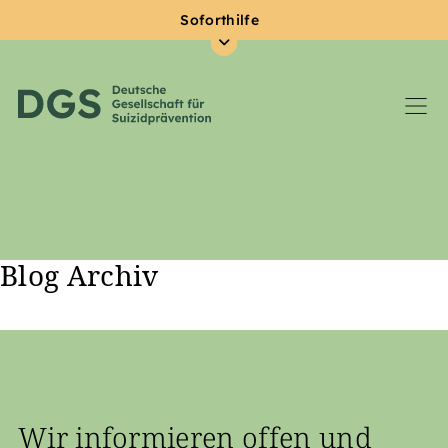
Soforthilfe
Blog Archiv
Zum Hauptinhalt springen
Wir informieren offen und