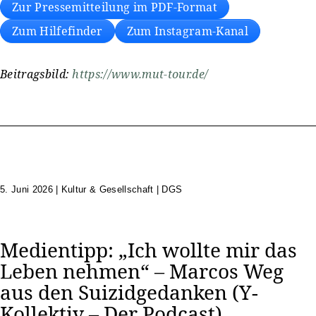
Zur Pressemitteilung im PDF-Format
Zum Hilfefinder
Zum Instagram-Kanal
Beitragsbild:
https://www.mut-tour.de/
5. Juni 2026
|
Kultur & Gesellschaft | DGS
Medientipp: „Ich wollte mir das
Leben nehmen“ – Marcos Weg
aus den Suizidgedanken (Y-
Kollektiv – Der Podcast)