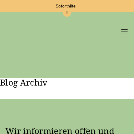
Soforthilfe
Blog Archiv
Zum Hauptinhalt springen
Wir informieren offen und