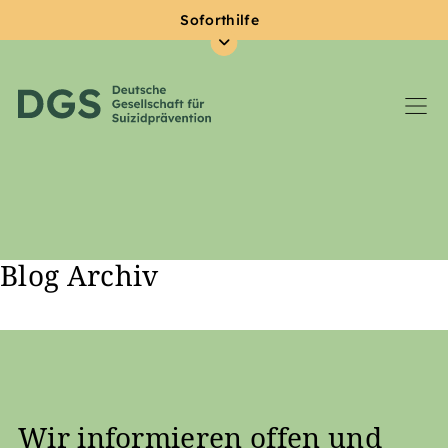
Soforthilfe
Blog Archiv
Zum Hauptinhalt springen
Wir informieren offen und