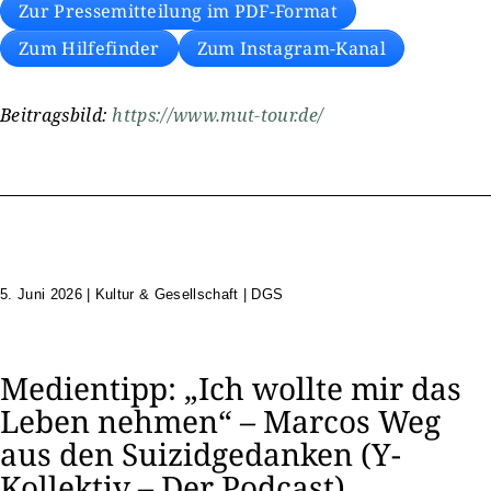
Zur Pressemitteilung im PDF-Format
Zum Hilfefinder
Zum Instagram-Kanal
Beitragsbild:
https://www.mut-tour.de/
5. Juni 2026
|
Kultur & Gesellschaft | DGS
Medientipp: „Ich wollte mir das
Leben nehmen“ – Marcos Weg
aus den Suizidgedanken (Y-
Kollektiv – Der Podcast)