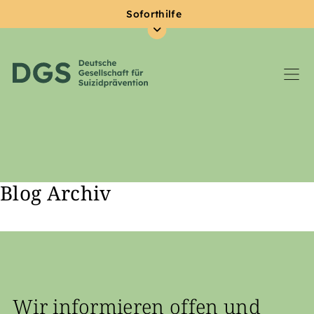
Soforthilfe
Blog Archiv
Zum Hauptinhalt springen
Wir informieren offen und