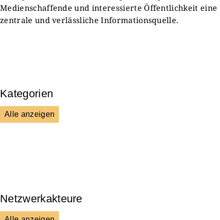
Medienschaffende und interessierte Öffentlichkeit eine
zentrale und verlässliche Informationsquelle.
Kategorien
Alle anzeigen
Presse & Mitteilungen
Wissenschaft & Forschung
Veranstaltungen & Aktionen
Kultur & Gesellschaft
Netzwerkakteure
Alle anzeigen
DGS
Unsere Netzwerkpartner