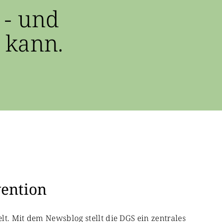
 - und
 kann.
vention
lt. Mit dem Newsblog stellt die DGS ein zentrales