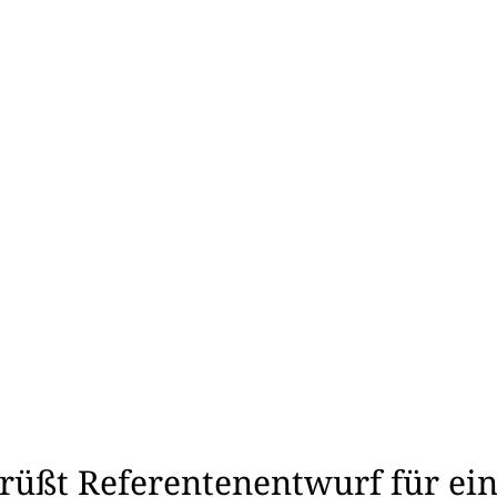
enschaft & Forschung
Veranstaltungen & Aktionen
er
rüßt Referentenentwurf für ein