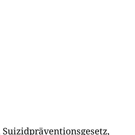
Kultur & Gesellschaft
 Suizidpräventionsgesetz,