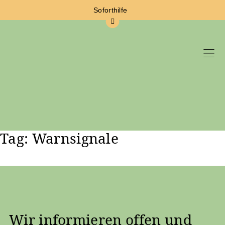
Soforthilfe
Tag: Warnsignale
Zum Hauptinhalt springen
Wir informieren offen und