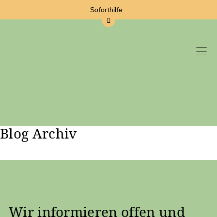
Soforthilfe
Blog Archiv
Zum Hauptinhalt springen
Wir informieren offen und